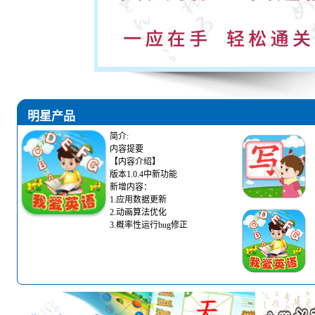
明星产品
简介:
内容提要
【内容介绍】
版本1.0.4中新功能
新增内容：
1.应用数据更新
2.动画算法优化
3.概率性运行bug修正