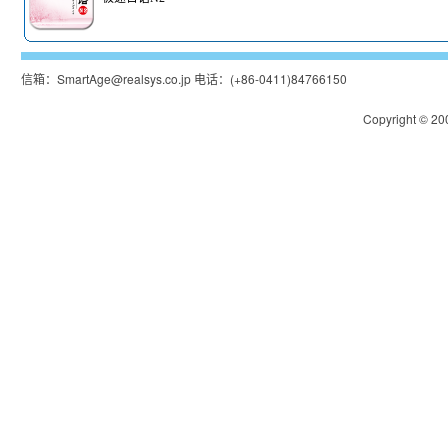
信箱：
SmartAge@realsys.co.jp
电话：
(+86-0411)84766150
Copyright © 200