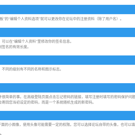
板”的“编辑个人资料选项”就可以更改你在论坛中的注册资料（除了用户名）。
可以在“编辑个人资料”里修改你的签名信息。
会限制签名的有效长度。
，不同的级别有不同的名称和图示标志。
件很简单的事。在高级登陆页面点击忘记密码的链接，填写注册时填写的密码保护问
会寄回您当初设定的密码，而是一个系统随机生成的新密码。
名下面的小图像，使用头像可能需要一定的权限。您可以选择论坛自带的头像，也可以