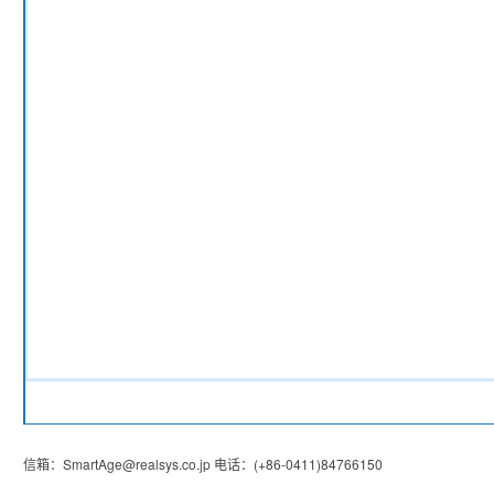
信箱：
SmartAge@realsys.co.jp
电话：
(+86-0411)84766150